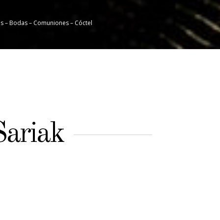
es – Bodas – Comuniones – Cóctel
Sariak