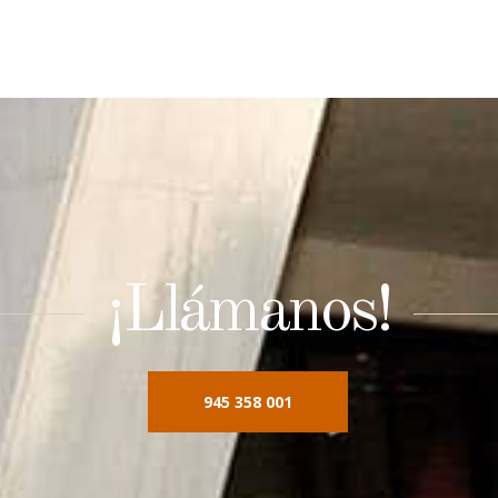
¡Llámanos!
945 358 001