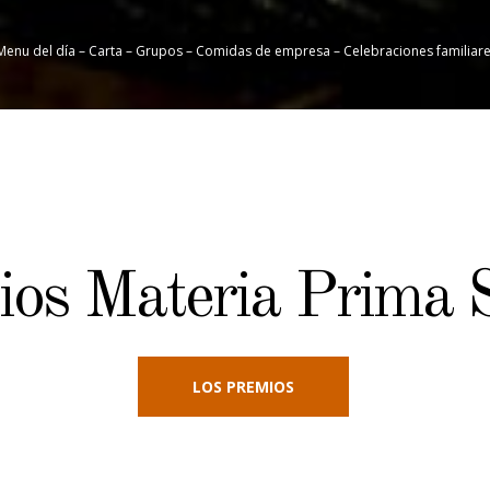
– Menu del día – Carta – Grupos – Comidas de empresa – Celebraciones familiar
os Materia Prima 
LOS PREMIOS